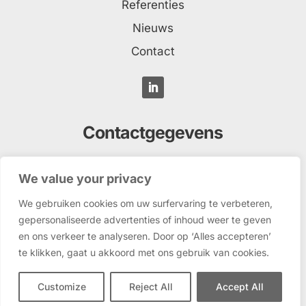
Referenties
Nieuws
Contact
Contactgegevens
GROVER underdogs
We value your privacy
Tielweg 3, 2803 PK Gouda
We gebruiken cookies om uw surfervaring te verbeteren,
welkom@grover.nl
gepersonaliseerde advertenties of inhoud weer te geven
0182 - 715 335
en ons verkeer te analyseren. Door op ‘Alles accepteren’
te klikken, gaat u akkoord met ons gebruik van cookies.
Underdogs Academy
Industriestraat 3, 2802 AC Gouda
Customize
Reject All
Accept All