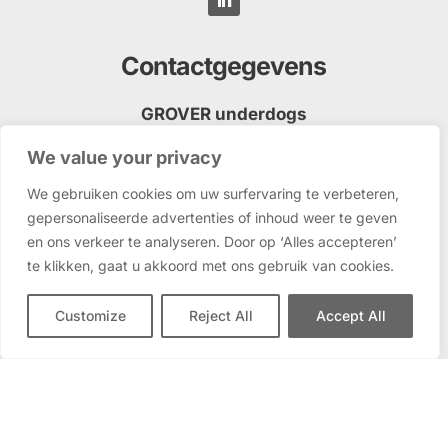
Contactgegevens
GROVER underdogs
Tielweg 3, 2803 PK Gouda
We value your privacy
welkom@grover.nl
We gebruiken cookies om uw surfervaring te verbeteren,
0182 - 715 335
gepersonaliseerde advertenties of inhoud weer te geven
en ons verkeer te analyseren. Door op ‘Alles accepteren’
Underdogs Academy
te klikken, gaat u akkoord met ons gebruik van cookies.
Industriestraat 3, 2802 AC Gouda
Customize
Reject All
Accept All
Voorwaarden
Algemene voorwaarden
Privacyverklaring