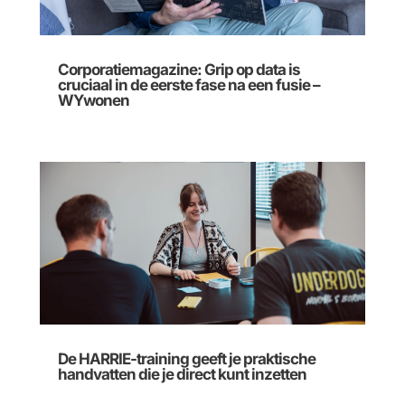
Corporatiemagazine: Grip op data is
cruciaal in de eerste fase na een fusie –
WYwonen
De HARRIE-training geeft je praktische
handvatten die je direct kunt inzetten