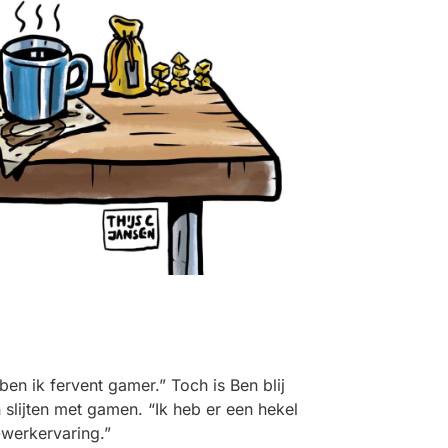
ben ik fervent gamer.” Toch is Ben blij
 slijten met gamen
.
“
Ik heb er een hekel
-werkervaring.
”