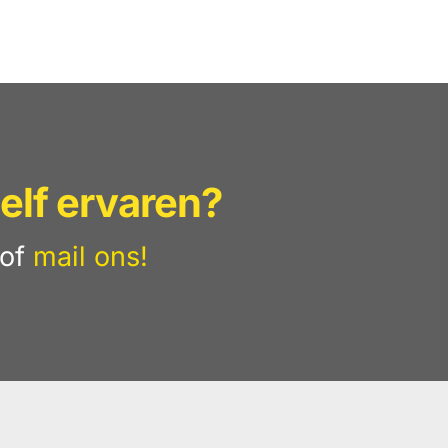
elf ervaren?
of
mail ons!