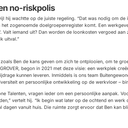
en no-riskpolis
erwijl hij wachtte op de juiste regeling. “Dat was nodig om de 
 in het zogenoemde doelgroepenregister komt. Een werkgever
‘. Valt iemand uit? Dan worden de loonkosten vergoed aan zi
k uitval.”
oals Ben de kans geven om zich te ontplooien, om te groei
n GROVER, begon in 2021 met deze visie: een werkplek cre
ijdrage kunnen leveren. Inmiddels is ons team Buitengewone
iversiteit en persoonlijke ontwikkeling op de werkvloer – 
e Talenten, vragen ieder om een persoonlijke aanpak. Voor
den,” vertelt hij. “Ik begin wat later op de ochtend en werk
al dagen vanuit huis. Die ruimte zorgt ervoor dat Ben kan bli