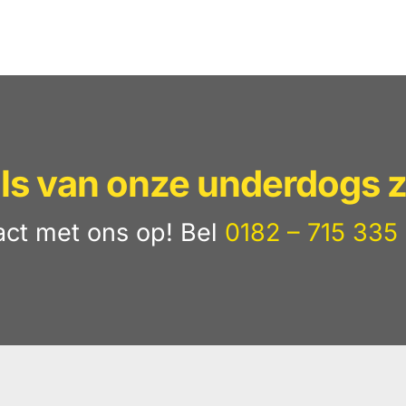
lls van onze underdogs z
ct met ons op! Bel
0182 – 715 335