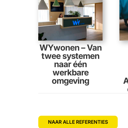
WYwonen – Van
twee systemen
naar één
werkbare
omgeving
A
NAAR ALLE REFERENTIES